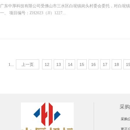
广东中厚科技有限公司受佛山市三水区白坭镇岗头村委会委托，对白坭镇
一、 项目编号：ZH2023（JJ）1227...
上一页
12
13
14
15
16
17
18
1
1...
采购
采购
更正