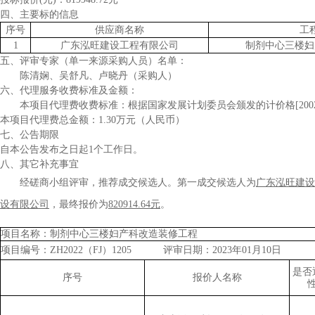
四、主要标的信息
序号
供应商名称
工
1
广东泓旺建设工程有限公司
制剂中心三楼妇
五、
评审专家（单一来源采购人员）名单：
陈清娴、吴舒凡、卢晓丹（采购人）
六、代理服务收费标准及金额：
本项目代理费收费标准：
根据国家发展计划委员会颁发的计价格
[2
本项目代理费总金额：
1.30
万元（人民币）
七、公告期限
自本公告发布之日起
1个工作日。
八、其它补充事宜
经磋商小组评审，推荐成交候选人。第一成交候选人为
广东泓旺建设
设有限公司
，最终报价为
820914.64元
。
项目名称：
制剂中心三楼妇产科改造装修工程
项目编号：
ZH2022（FJ）1205 评审日期：2023年01月10日
是否
序号
报价人名称