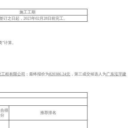
施工工期
签订之日起，
2023年02月28日前完工。
程类”计算。
设工程有限公司
；
最终报价为
820386.24元
，第三成交候选人为
广东泓宇建
综合得
推荐排名
分