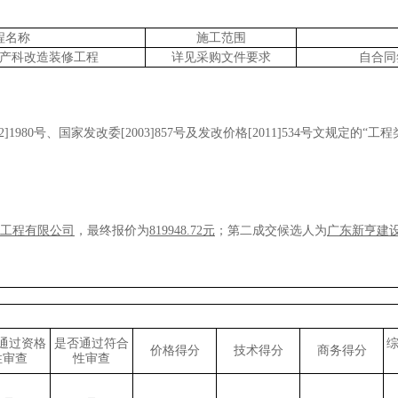
程名称
施工范围
产科改造装修工程
详见采购文件要求
自合同
002]1980号、国家发改委[2003]857号及发改价格[2011]534号文规定的“工
工程有限公司
，最终报价为
819948.72元
；第二成交候选人为
广东新亨建
通过资格
是否通过符合
价格得分
技术得分
商务得分
性审查
性审查