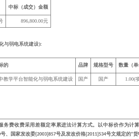
中标（成交）金额
号
896,800.00元
化与弱电系统建设):
标的
品牌
规格型号
数量（单
中教学平台智能化与弱电系统建设
国产
国产
1.00(
服务费收费采用差额定率累进法计算方式。以中标价作为计
号、国家发改委
号及发改价格
号文规定的
货
0
[2003]857
[2011]534
“