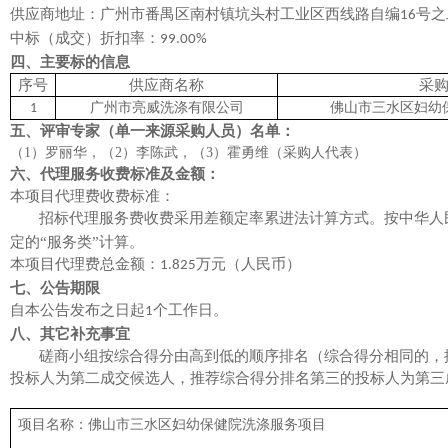
供应商地址：
广州市番禺区南村镇坑头村工业区西线路自编
号之
16
中标（成交）
折扣率
：
99.00%
四、主要标的信息
序号
供应商名称
采
广州市亮威洗涤有限公司
佛山市三水区妇幼
1
五、评审专家（单一来源采购人员）名单：
（
1）罗丽华，（2）李陈武，（3）霍勇维（采购人代表）
六、代理服务收费标准及金额：
本项目代理费收费标准：
招标代理服务费收费采用差额定率累进法计算方式。按中华人
定的“服务类”计算。
本项目代理费总金额：
万元
（人民币）
1.825
七、公告期限
自本公告发布之日起
个工作日。
1
八、其它补充事宜
磋商小组按综合得分由高到低的顺序排名（综合得分相同的，
投标人为第二成交候选人
，
推荐综合得分排名第
三
的投标人为第
三
项目名称：
佛山市三水区妇幼保健院洗涤服务项目