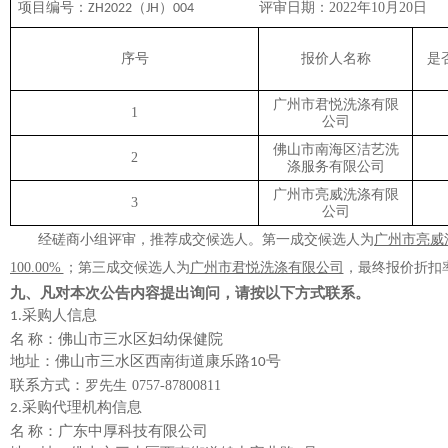
项目编号：
（
）
评审日期：
2022年10月
20
日
ZH2022
JH
004
序号
报价人名称
是
广州市君悦洗涤有限
1
公司
佛山市南海区洁艺洗
2
涤服务有限公司
广州市亮威洗涤有限
3
公司
经磋商小组评审，推荐成交候选人。第一成交候选人为
广州市亮威
100.00
%
；第
三
成交候选人为
广州市君悦洗涤有限公司
，最终报价折扣
九、凡对本次公告内容提出询问，请按以下方式联系。
采购人信息
1.
名
称：
佛山市三水区妇幼保健院
地址：
佛山市三水区西南街道康乐路
号
10
联系方式：
罗先生
0757-87800811
采购代理机构信息
2.
名
称：
广东中厚科技有限公司