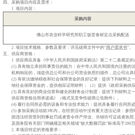
四、
采购项目内容及需求：
1.
项目内容：
采购内容
佛山市农业科学研究所职工饭堂食材定点采购配送
2.
项目技术规格、参数及要求：详见磋商文件中的
“
用户需求书
”。
五、
供应商资格：
1.
供应商应具备《中华人民共和国政府采购法》第二十二条规定的
(1)
具有独立承担民事责任的能力：在中华人民共和国境内注册的
机构响应的，须提供总公司和分公司营业执照扫描件，总公司出具
(2)
有依法缴纳税收和社会保障资金的良好记录：提供下列材料之
纳社会保障资金的，提供相应证明材料；（2）提供《政府采购供
(3)
具有良好的商业信誉和健全的财务会计制度：提供下列材料之
供应商资格信用承诺函》（格式见竞争性磋商公告附件）。
(4)
履行合同所必需的设备和专业技术能力：提供具备履行合同所
(5)
参加采购活动前
3年内，在经营活动中没有重大违法记录：参照
因违法经营受到刑事处罚或者责令停产停业、吊销许可证或者执照、较
及国务院有关部门明确规定相关领域“较大数额罚款”标准高于200
2.
本项目特定的资格要求：