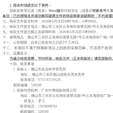
2.
报名时须提交以下资料：
招标发售登记表（附表）
Word版
和付款凭证（须显示
转账单号
并
备注：已办理报名并成功购买磋商文件的供应商参加
磋商
的，不代表通
七、
响应文件提交时间：
2026年
6
月
26
日
09
时
30
分
—
10
时
00
分
。
八、
响应文件提交地点：
佛山市三水区云东海街道驿北路
5号云东海碧桂
九、
响应文件提交截止及磋商时间：
2026年
6月26日10
时
00
分
。
十、
磋商地点：
佛山市三水区云东海街道驿北路
5号云东海碧桂广场一区5
十一、
公告期限：自本公告发布之日起
3个工作日。
十二、
本项目不属于限额标准以上的政府采购范畴
，不适用于政府
十三、
温馨提示：
为减少纸张浪费，节约环保，响应文件（正本和副本）请双面制作
十四、
联系事项
1.
采购人
：
佛山市农业科学研究所
地址：
佛山市三水区南山镇枕头湾水库旁
联系电话：
0757-87219520
邮
政编
编：
528
1
00
2.
采购代理机构：
广东中厚招标有限公司
地址：
佛山市三水区云东海街道驿北路
5号云东海碧桂广场一
联系人：
罗工
联系
电话
：
13630098761
邮政编码：
528
1
00