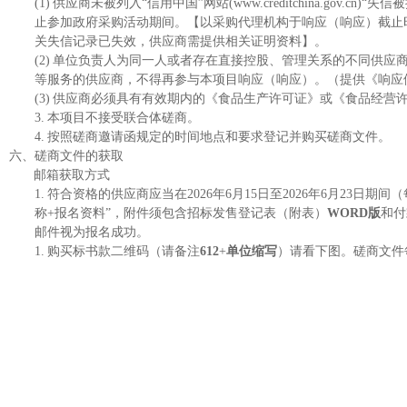
(1)
供应商未被列入
“信用中国”网站(www.creditchina.gov
止参加政府采购活动期间。
【
以采购代理机构于响应（响应）截止
关失信记录已失效，供应商需提供相关证明资料
】
。
(2)
单位负责人为同一人或者存在直接控股、管理关系的不同供应
等服务的供应商，不得再参与本项目响应（响应）。
（提供《响应
(3)
供应商必须具有有效期内的《食品生产许可证》或《食品经营
3.
本项目不接受联合体磋商。
4.
按照磋商邀请函规定的时间地点和要求登记并购买磋商文件
。
六、
磋商文件的获取
邮箱获取
方式
1.
符合资格的供应商应当在
2026年
6
月
15
日至
2026年
6
月
23
日
期
间（
称+报名资料”，附件须包含招标发售登记表（附表）
WORD版
和付
邮件视为报名成功。
1.
购买标书款二维码（请备注
612
+
单位缩写
）请看下图。磋商文件